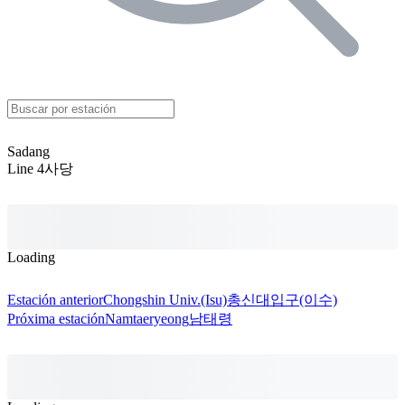
Sadang
Line 4
사당
Loading
Estación anterior
Chongshin Univ.(Isu)
총신대입구(이수)
Próxima estación
Namtaeryeong
남태령