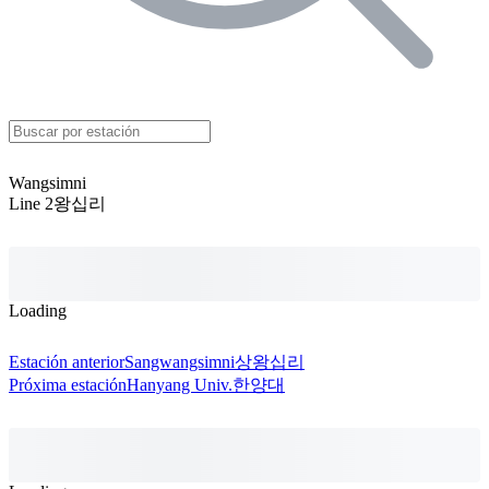
Wangsimni
Line 2
왕십리
Loading
Estación anterior
Sangwangsimni
상왕십리
Próxima estación
Hanyang Univ.
한양대