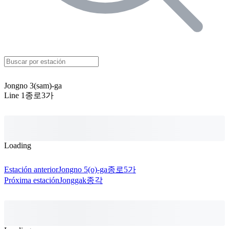
Jongno 3(sam)-ga
Line 1
종로3가
Loading
Estación anterior
Jongno 5(o)-ga
종로5가
Próxima estación
Jonggak
종각