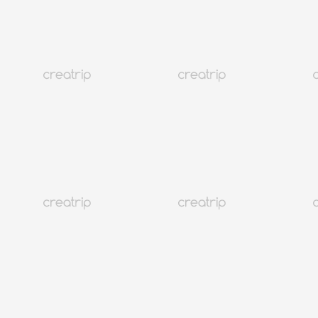
Atención al cliente
@CREATRIP
Privacy Policy
Términos