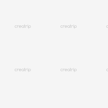
Atención al cliente
@CREATRIP
Privacy Policy
Términos
Idioma