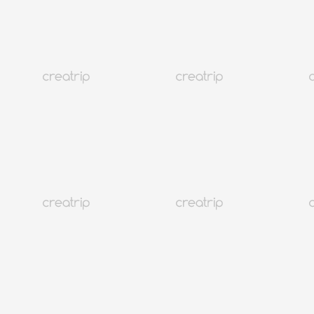
Atención al cliente
@CREATRIP
Privacy Policy
Términos
Idioma