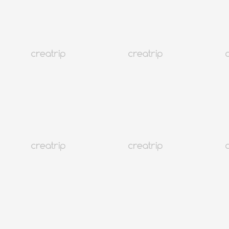
Atención al cliente
@CREATRIP
Privacy Policy
Términos