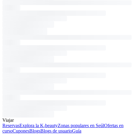
Viajar
Reservas
Explora la K-beauty
Zonas populares en Seúl
Ofertas en
curso
Cupones
Blogs
Blogs de usuario
Guía