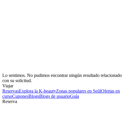
Lo sentimos. No pudimos encontrar ningún resultado relacionado
con su solicitud.
Viajar
Reservas
Explora la K-beauty
Zonas populares en Seúl
Ofertas en
curso
Cupones
Blogs
Blogs de usuario
Guía
Reserva