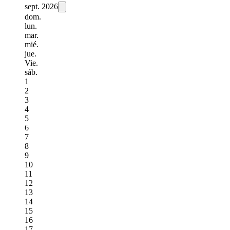
sept.
2026
dom.
lun.
mar.
mié.
jue.
Vie.
sáb.
1
2
3
4
5
6
7
8
9
10
11
12
13
14
15
16
17