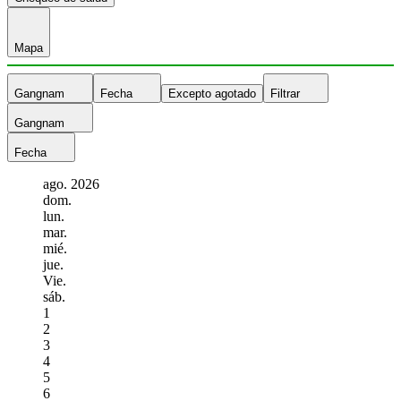
Mapa
Gangnam
Fecha
Excepto agotado
Filtrar
Gangnam
Fecha
ago.
2026
dom.
lun.
mar.
mié.
jue.
Vie.
sáb.
1
2
3
4
5
6