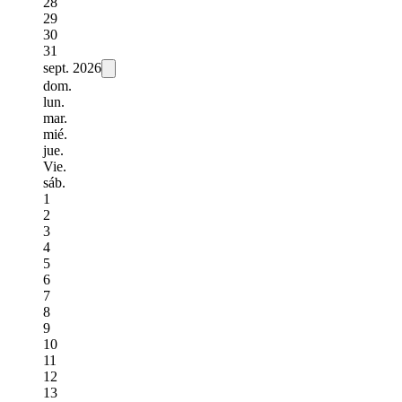
28
29
30
31
sept.
2026
dom.
lun.
mar.
mié.
jue.
Vie.
sáb.
1
2
3
4
5
6
7
8
9
10
11
12
13