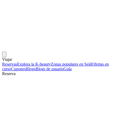
Viajar
Reservas
Explora la K-beauty
Zonas populares en Seúl
Ofertas en
curso
Cupones
Blogs
Blogs de usuario
Guía
Reserva