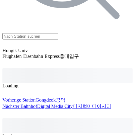
Hongik Univ.
Flughafen-Eisenbahn-Express
홍대입구
Loading
Vorherige Station
Gongdeok
공덕
Nächster Bahnhof
Digital Media City
디지털미디어시티