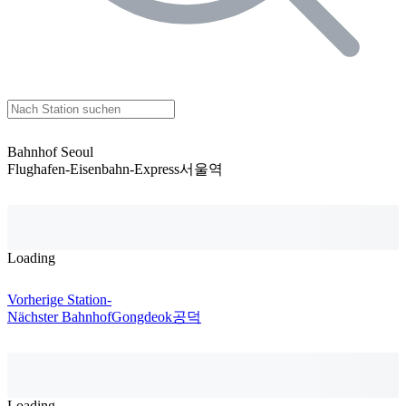
Bahnhof Seoul
Flughafen-Eisenbahn-Express
서울역
Loading
Vorherige Station
-
Nächster Bahnhof
Gongdeok
공덕
Loading