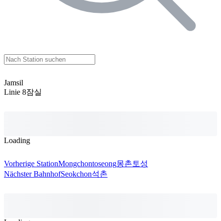
Jamsil
Linie 8
잠실
Loading
Vorherige Station
Mongchontoseong
몽촌토성
Nächster Bahnhof
Seokchon
석촌