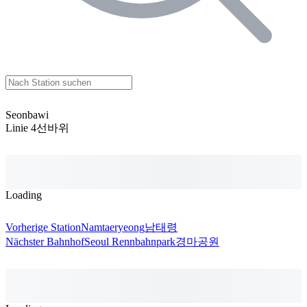
Seonbawi
Linie 4
선바위
Loading
Vorherige Station
Namtaeryeong
남태령
Nächster Bahnhof
Seoul Rennbahnpark
경마공원