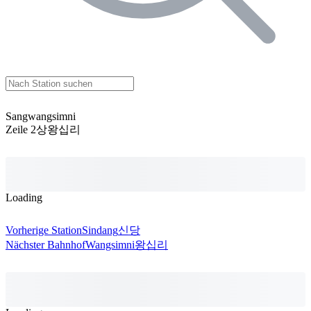
Sangwangsimni
Zeile 2
상왕십리
Loading
Vorherige Station
Sindang
신당
Nächster Bahnhof
Wangsimni
왕십리