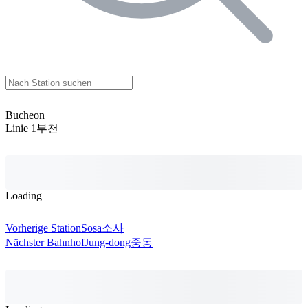
Bucheon
Linie 1
부천
Loading
Vorherige Station
Sosa
소사
Nächster Bahnhof
Jung-dong
중동