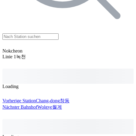
Nokcheon
Linie 1
녹천
Loading
Vorherige Station
Chang-dong
창동
Nächster Bahnhof
Wolgye
월계