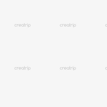
Kundendienst
@CREATRIP
Privacy Policy
Terms
Sprache