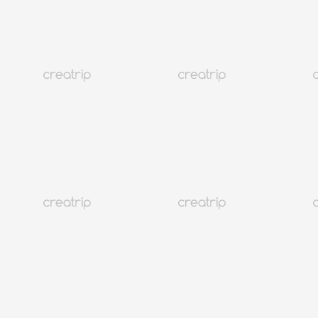
Kundendienst
@CREATRIP
Privacy Policy
Terms
Sprache