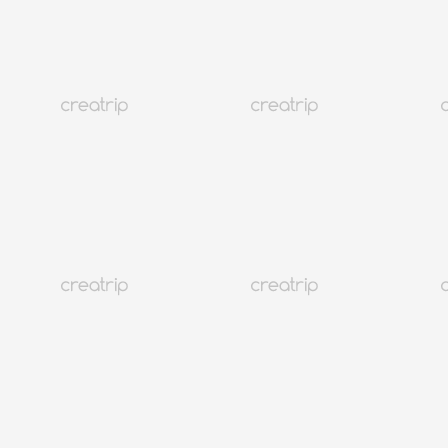
Kundendienst
@CREATRIP
Privacy Policy
Terms