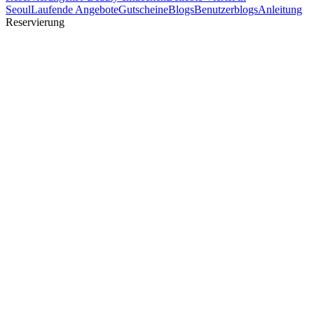
Seoul
Laufende Angebote
Gutscheine
Blogs
Benutzerblogs
Anleitung
Reservierung