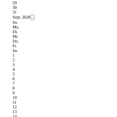
29
30
31
Sept.
2026
So.
Mo.
Di.
Mi.
Do.
Fr.
Sa.
1
2
3
4
5
6
7
8
9
10
11
12
13
14