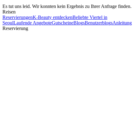
Es tut uns leid. Wir konnten kein Ergebnis zu Ihrer Anfrage finden.
Reisen
Reservierungen
K-Beauty entdecken
Beliebte Viertel in
Seoul
Laufende Angebote
Gutscheine
Blogs
Benutzerblogs
Anleitung
Reservierung