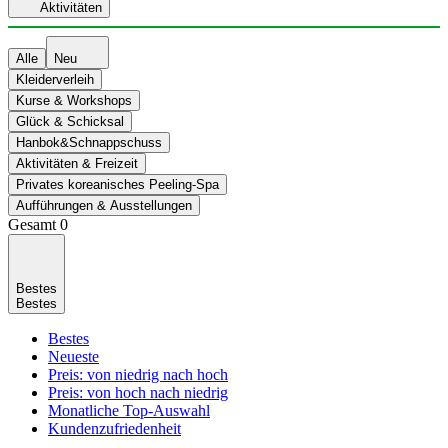
Aktivitäten
Alle
Neu
Kleiderverleih
Kurse & Workshops
Glück & Schicksal
Hanbok&Schnappschuss
Aktivitäten & Freizeit
Privates koreanisches Peeling-Spa
Aufführungen & Ausstellungen
Gesamt
0
Bestes
Bestes
Bestes
Neueste
Preis: von niedrig nach hoch
Preis: von hoch nach niedrig
Monatliche Top-Auswahl
Kundenzufriedenheit