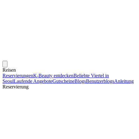
Reisen
Reservierungen
K-Beauty entdecken
Beliebte Viertel in
Seoul
Laufende Angebote
Gutscheine
Blogs
Benutzerblogs
Anleitung
Reservierung