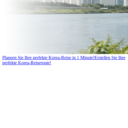
Planeen Sie Ihre perfekte Korea-Reise in 1 Minute!
Erstellen Sie Ihre
perfekte Korea-Reiseroute!