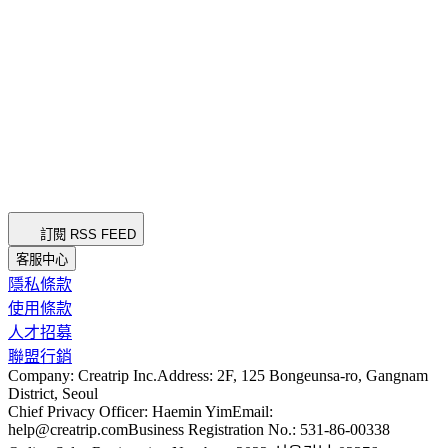
訂閱 RSS FEED
客服中心
隱私條款
使用條款
人才招募
聯盟行銷
Company: Creatrip Inc.
Address: 2F, 125 Bongeunsa-ro, Gangnam
District, Seoul
Chief Privacy Officer: Haemin Yim
Email:
help@creatrip.com
Business Registration No.: 531-86-00338