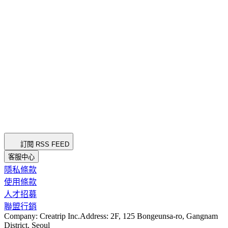
訂閱 RSS FEED
客服中心
隱私條款
使用條款
人才招募
聯盟行銷
Company: Creatrip Inc.
Address: 2F, 125 Bongeunsa-ro, Gangnam
District, Seoul