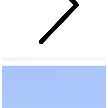
韓國「現代Outlets」分店整理2026最新
版
想要來韓國血拼？現代Outlets、CONNECT HYUNDAI全分店
資訊！地址、營業時間、交通一次整理
남금송츙이