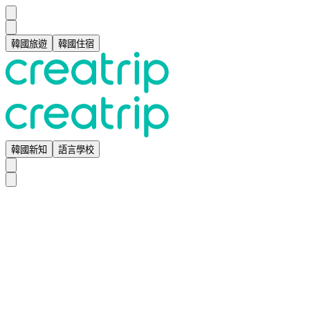
韓國旅遊
韓國住宿
韓國新知
語言學校