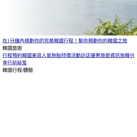
在1分鐘內規劃你的完美韓國行程！
幫你規劃你的韓國之旅
韓國旅遊
行程預約
韓國美容
人氣熱點
特價活動
訪店優惠
旅遊資訊
旅韓分
享
行前秘笈
韓國行程/體驗