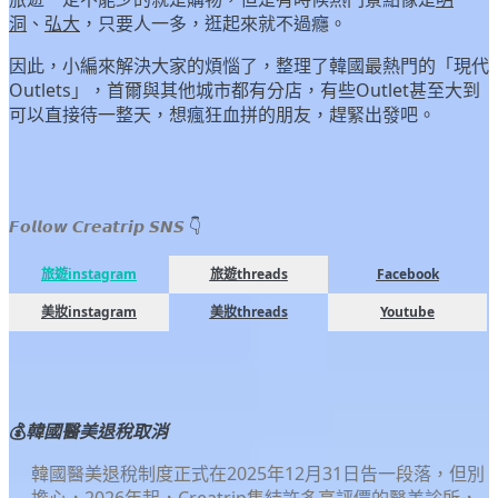
洞
、
弘大
，只要人一多，逛起來就不過癮。
因此，小編來解決大家的煩惱了，整理了韓國最熱門的「現代
Outlets」，首爾與其他城市都有分店，有些Outlet甚至大到
可以直接待一整天，想瘋狂血拼的朋友，趕緊出發吧。
𝙁𝙤𝙡𝙡𝙤𝙬 𝘾𝙧𝙚𝙖𝙩𝙧𝙞𝙥 𝙎𝙉𝙎
👇
旅遊instagram
旅遊threads
Facebook
美妝instagram
美妝threads
Youtube
💰
韓國醫美退稅取消
韓國醫美退稅制度正式在2025年12月31日告一段落，但別
擔心，2026年起，Creatrip集結許多高評價的醫美診所，