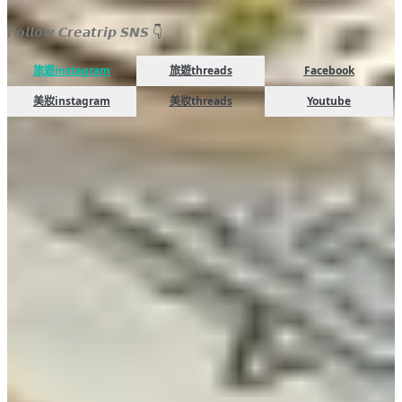
𝙁𝙤𝙡𝙡𝙤𝙬 𝘾𝙧𝙚𝙖𝙩𝙧𝙞𝙥 𝙎𝙉𝙎
👇
旅遊instagram
旅遊threads
Facebook
美妝instagram
美妝threads
Youtube
FAQ
AI分析結果
東大門Outlet營業時間是？
現代Outlet東大門店週一至四10:30至21:00；
週五至日10:30至21:30，地址서울 중구 장충단로 13길 20，近東大門歷史
文化公園站14號出口。
金浦Premium Outlet怎麼去？
現代Premium Outlet金浦店地址경기 김포시
고촌읍 아라육로152번길 100，搭首爾地鐵9號線開花站(개화역)2號出口，
轉搭綠色公車16號抵達，營業時間10:30至21:00。
加山Outlet最近地鐵出口？
現代Outlet加山店地址서울 금천구 디지털로10
길 9，最近是首爾地鐵1、7號線加山數碼園區站(가산디지털단지역)5號出
口，營業時間週一至四10:30至21:00；週五至日10:30至21:30。
CONNECT HYUNDAI 釜山營業時間？
CONNECT HYUNDAI 釜山地址부
산 동구 범일로 125，週一至週四10:30－20:30；週五至週日10:30－