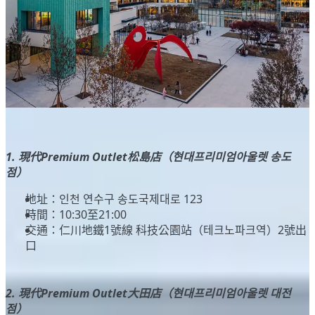
1. 現代Premium Outlet松島店（현대프리미엄아울렛 송도
점）
地址：인천 연수구 송도국제대로 123
時間：10:30至21:00
交通：仁川地鐵1號線 科技公園站（테크노파크역）2號出
口
2. 現代Premium Outlet大田店（현대프리미엄아울렛 대전
점）