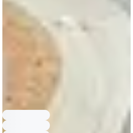
21:00，交通為釜山地鐵1號線凡一站(범일역)7號出口。
清州CONNECT HYUNDAI位置與時間？
CONNECT HYUNDAI 清州地址
충북 청주시 흥덕구 가경동 1416，營業時間10:30－21:00。
東大門Outlet營業時間是？
現代Outlet東大門店週一至四10:30至21:00；
週五至日10:30至21:30，地址서울 중구 장충단로 13길 20，近東大門歷史
文化公園站14號出口。
金浦Premium Outlet怎麼去？
現代Premium Outlet金浦店地址경기 김포시
고촌읍 아라육로152번길 100，搭首爾地鐵9號線開花站(개화역)2號出口，
轉搭綠色公車16號抵達，營業時間10:30至21:00。
加山Outlet最近地鐵出口？
現代Outlet加山店地址서울 금천구 디지털로10
길 9，最近是首爾地鐵1、7號線加山數碼園區站(가산디지털단지역)5號出
口，營業時間週一至四10:30至21:00；週五至日10:30至21:30。
CONNECT HYUNDAI 釜山營業時間？
CONNECT HYUNDAI 釜山地址부
산 동구 범일로 125，週一至週四10:30－20:30；週五至週日10:30－
21:00，交通為釜山地鐵1號線凡一站(범일역)7號出口。
清州CONNECT HYUNDAI位置與時間？
CONNECT HYUNDAI 清州地址
충북 청주시 흥덕구 가경동 1416，營業時間10:30－21:00。