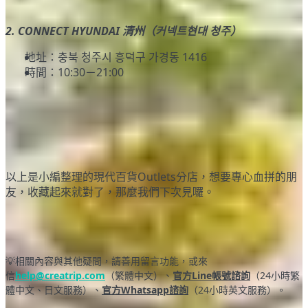
2. CONNECT HYUNDAI 清州（커넥트현대 청주）
地址：충북 청주시 흥덕구 가경동 1416
時間：10:30－21:00
以上是小編整理的現代百貨Outlets分店，想要專心血拼的朋
友，收藏起來就對了，那麼我們下次見囉。
💡相關內容與其他疑問，請善用留言功能，或來
信
help@creatrip.com
（繁體中文）、
官方Line帳號諮詢
（24小時繁
體中文、日文服務）、
官方Whatsapp諮詢
（24小時英文服務）。